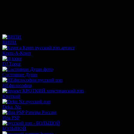
Don’a, ЦЕНИ, Сейбиджи, ВИПИ, BAGURA, Грани нет,
Пастор Здесь, ВЕЧНЫЙ ВОИН, РЭПЕРТУАР, Starcenko,
Ассарий, akilay, Silitskaya, Ира PSP, Было бы, ЖИЛО, Багир,
НЬЮМЭН, Иной, АНТЕР (GRAMM PLASTINOK)
Артисты
ВИПИ
Крип-А-Крип
DJ Тopor
Состояние Души
НЕфилософия
Кроткий
Deku_Nz
Ира PSP
БОЛЬШОЙ