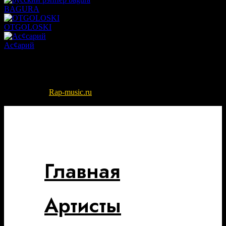
BAGURA
OTGOLOSKI
Ас¢арий
Организатор
РОО “СТОЛИЦА ВОЗМОЖНОСТЕЙ” ИНН 9726101051
ОГРН1257700296787
© 2022-2026
Rap-music.ru
| Сайт для ценителей русского рэпа
и хип-хоп музыки
Разработка сайта - DIKO STUDIO
Главная
Артисты