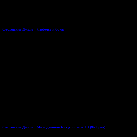
Состояние Души – Любовь и боль
Состояние Души – Мелодичный бит для рэпа 13 (96 bpm)