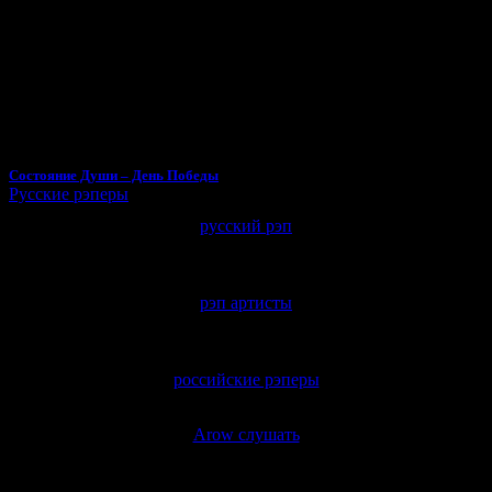
Состояние Души – День Победы
Русские рэперы
русский рэп
рэп артисты
российские рэперы
Arow слушать