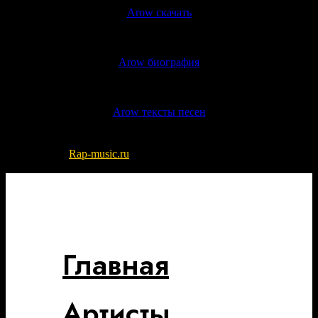
Arow скачать
Arow биография
Arow тексты песен
© 2022-2026
Rap-music.ru
| Сайт для ценителей русского рэпа
и хип-хоп музыки
Разработка сайта - DIKO STUDIO
Главная
Артисты