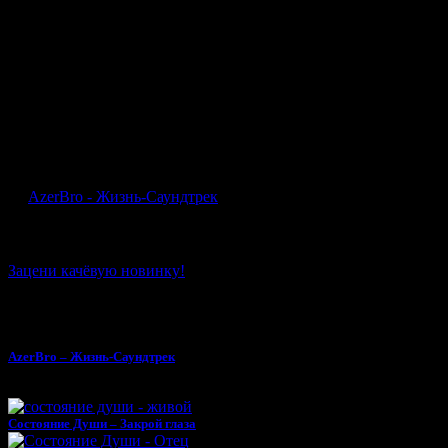
Второй клип так же в рамках проекта Камиль - "Te Quiero",
был снят в Москве Рустамом Романовым (известный
клипмейкер) и в первые 2 дня после выпуска набрал на You
Tube 130к просмотров. С 16го по 19й годы перерыв. В 19 году
был создан проект AzerBro, который стал полной
противоположностью проекта Камиль. Камиль - это Soul,
RnB, Jazz AzerBro - Rap, Dance, Клубная музыка... Богатый
опыт сценических выступлений, выпущено большое
количество синглов...
AzerBro - Жизнь-Саундтрек
Зацени качёвую новинку!
Все песни рэп исполнителя «AzerBro»
AzerBro – Жизнь-Саундтрек
Тебе может понравиться
Состояние Души – Закрой глаза