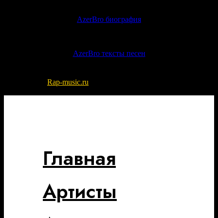
AzerBro биография
AzerBro тексты песен
© 2022-2026
Rap-music.ru
| Сайт для ценителей русского рэпа
и хип-хоп музыки
Разработка сайта - DIKO STUDIO
Главная
Артисты