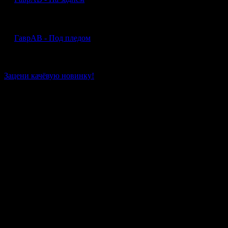
ГаврАВ - Под пледом
Зацени качёвую новинку!
Все песни рэп исполнителя «ГаврАВ»