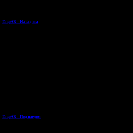
ГаврАВ – На заднем
ГаврАВ – Под пледом
Тебе может понравиться