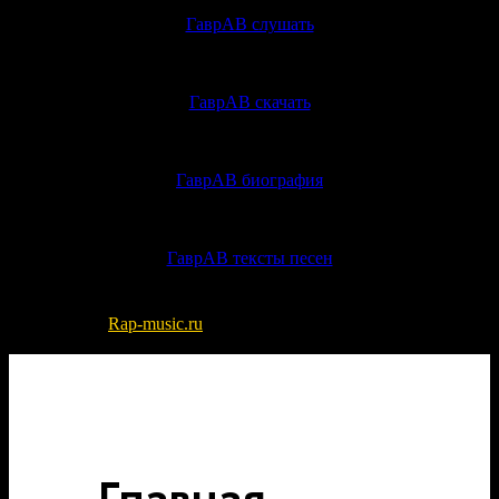
ГаврАВ слушать
ГаврАВ скачать
ГаврАВ биография
ГаврАВ тексты песен
© 2022-2026
Rap-music.ru
| Сайт для ценителей русского рэпа
и хип-хоп музыки
Разработка сайта - DIKO STUDIO
Главная