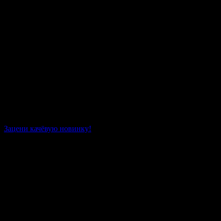
Зацени качёвую новинку!
Все песни рэп исполнителя «Колян Должански