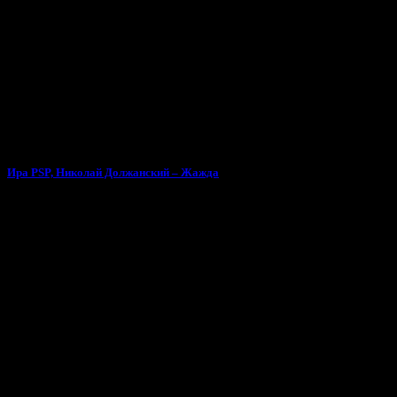
Ира PSP, Николай Должанский – Жажда
Тебе может понравиться