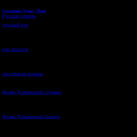
Состояние Души – Папа
Русские рэперы
русский рэп
рэп артисты
российские рэперы
Колян Должанский слушать
Колян Должанский скачать