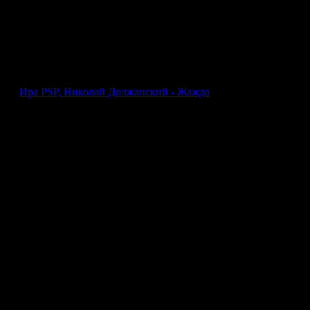
Колян Должанский
На этой странице ты можешь без регистрации слушать онлайн и
1
Общее количество треков артиста «Колян Должанский» на сайте
Поделиться в соцсетях
Ира PSP, Николай Должанский - Жажда