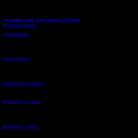
Состояние Души – Бит для рэпа 5 (90 bpm)
Русские рэперы
русский рэп
рэп артисты
российские рэперы
ЮжаниН слушать
ЮжаниН скачать