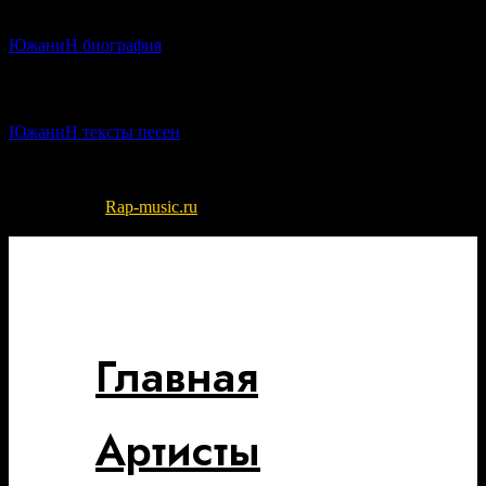
ЮжаниН биография
ЮжаниН тексты песен
© 2022-2026
Rap-music.ru
| Сайт для ценителей русского рэпа
и хип-хоп музыки
Разработка сайта - DIKO STUDIO
Главная
Артисты