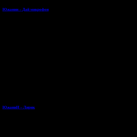
Южанин – Дай микрофон
ЮжаниН – Лирик