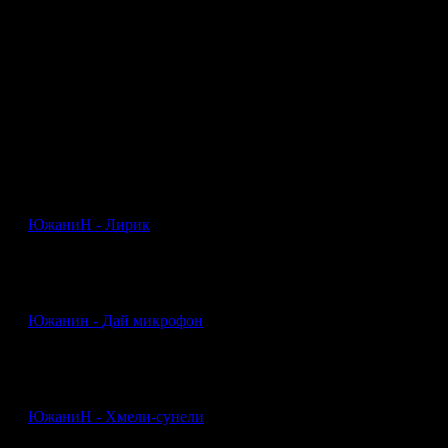
3
Общее количество треков артиста «ЮжаниН» на сайте rap-
music.ru
Поделиться в соцсетях
Биография исполнителя «ЮжаниН»
Представитель города Киров, Кировской области.
Приверженец старой школы, классического звучания Хип-
Хопа. Участник группы "Объект 43" & команды объединения
Вятских МС "Vyatka Flava"
ЮжаниН - Лирик
Южанин - Дай микрофон
ЮжаниН - Хмели-сунели