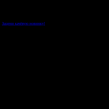
Зацени качёвую новинку!
Все песни рэп исполнителя «ЮжаниН»