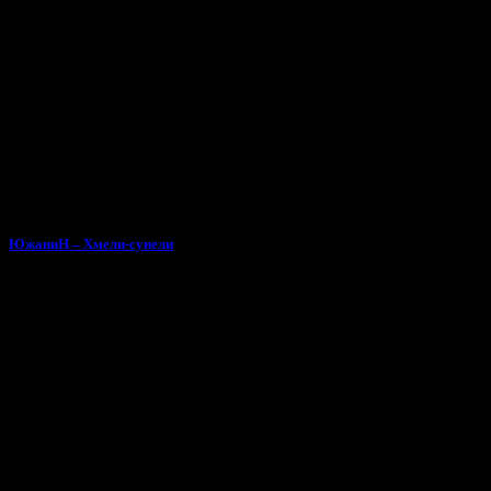
ЮжаниН – Хмели-сунели
Тебе может понравиться