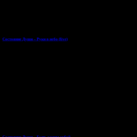
Состояние Души – Руки в небо (live)
Состояние Души – Быть самим собой