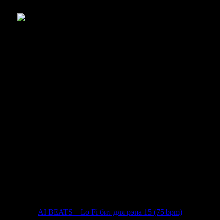
 14 (145 bpm)
 бит для рэпа 14 (145 bpm)»
я ценителей агрессивного хип-хопа. Скачайте бесплатно и созда
AI BEATS – Lo Fi бит для рэпа 15 (75 bpm)