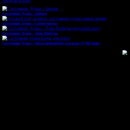
Загрузить еще
Тебе может понравиться
Состояние Души – Забери
Состояние Души – Самое время
Состояние Души – День Победы
Состояние Души – Мелодичный бит для рэпа 13 (96 bpm)
Поделиться минусом «AI BEATS - Криминальный бит для рэпа 14 (145 bp