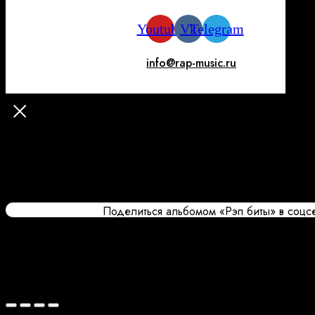
Youtube
Vk
Telegram
info@rap-music.ru
Поделиться альбомом «Рэп биты» в соцсе