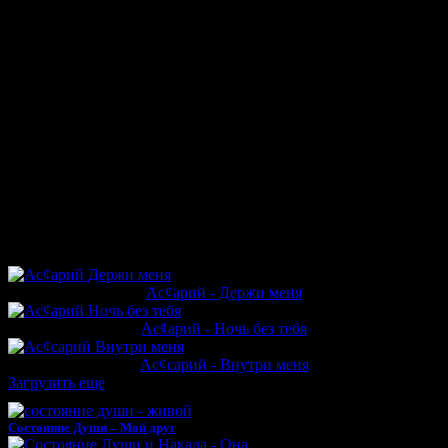
Прежняя печаль.
В небе высоко
Я увидел рай!
Дотянусь рукой,
К этим небесам.
Информация о песне «Ас¢сарий - Далеко»
Трек «Далеко» от Ас¢сарий представляет собой глубокую и
эмоциональную композицию, в которой артист делится
личными переживаниями, трансформацией и надеждой на
лучшее будущее. Лирика пронизана искренностью и
стремлением к самосовершенствованию, что делает его
особенно резонирующим для слушателей, ищущих
вдохновение и поддержку.
Другие релизы исполнителя
Ас¢арий - Держи меня
Ас¢арий - Ночь без тебя
Ас¢сарий - Внутри меня
Загрузить еще
Тебе может понравиться
Состояние Души – Мой друг