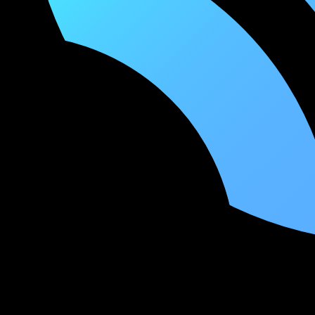
За моей спиной,
Прежняя печаль.
В небе высоко
Я увидел рай!
Дотянусь рукой,
К этим небесам.
Мне от прошлого
Остались тату в избытке.
Раз за разом совершала
Всё те же ошибки.
С места прыгнула вперёд,
Там всё наоборот!
Есть поддержка близких,
Кто руку не уберёт!
Стал повод другой
Для бессонной ночи.
Я рассвет встречаю,
Держа на руках дочку.
Своему будущему
Передаю большой привет.
И пусть история моя
Будет светом на земле!
Осталось далеко,
То, чего не жаль
За моей спиной,