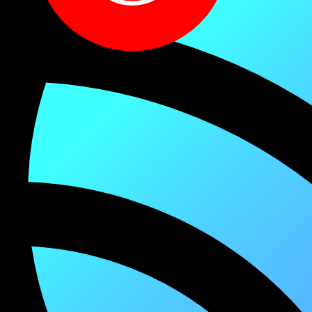
За моей спиной,
Прежняя печаль.
В небе высоко
Я увидел рай!
Дотянусь рукой,
К этим небесам.
Мне от прошлого осталась
Грусть по мелочам.
Многое теперь узнал я,
То, чего не замечал.
Не хожу по ночам,
Не ищу алкограмм.
Всё теперь иначе стало,
Когда бредить перестал!
В сердце с верой
Мне не стыдно
Этот путь с нуля начать!
Расскажу я всему миру,
Бог умеет отвечать!
И по милости Его,
Снова я рождён на свет!
Пусть история моя
Будет светом на земле!
Осталось далеко,
То, чего не жаль