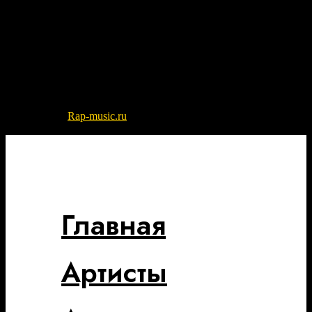
© 2022-2026
Rap-music.ru
| Сайт для ценителей русского рэпа
и хип-хоп музыки
Разработка сайта - DIKO STUDIO
Главная
Артисты