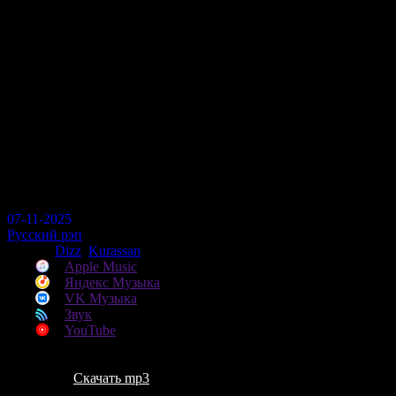
Перейти
меню
к
контенту
Dizz, Kurassan - Баня
109
07-11-2025
Русский рэп
Артист
Dizz
,
Kurassan
Apple Music
Яндекс Музыка
VK Музыка
Звук
YouTube
Скачать mp3