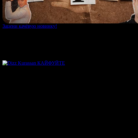
Зацени качёвую новинку!
Информация о песне «Dizz, Kurassan - Баня»
информация отсутствует
Другие релизы исполнителя