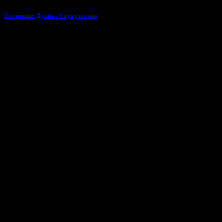
Состояние Души – Стучу в окно
Поделиться песней «Dizz, Kurassan - Баня»