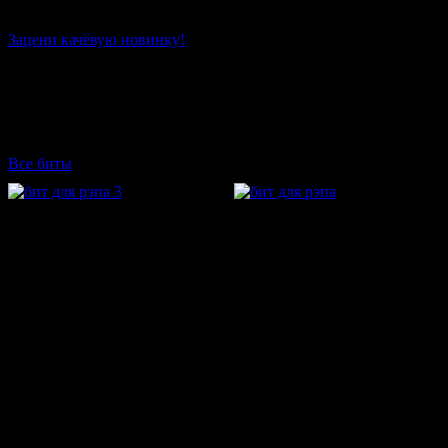
Зацени качёвую новинку!
Информация о минусе «Dominantbeatz - Бит для
рэпа 2 (90 bpm)»
информация отсутствует
Другие минуса битмейкера
Все биты