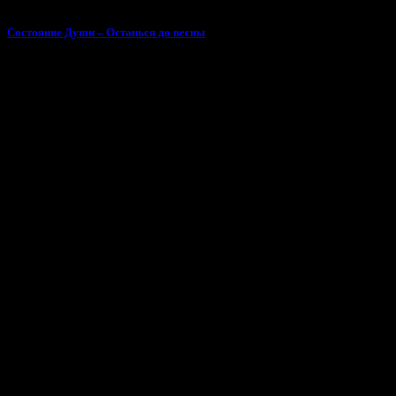
Состояние Души – Останься до весны
Поделиться минусом «Dominantbeatz - Бит для рэпа 2 (90 bpm)»