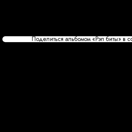
Поделиться альбомом «Рэп биты» в с