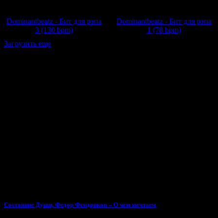
Dominantbeatz - Бит для рэпа
Dominantbeatz - Бит для рэпа
3 (130 bpm)
1 (78 bpm)
Загрузить еще
Тебе может понравиться
Состояние Души, Федор Фендриков – О чем мечтаем