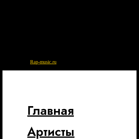
© 2022-2026
Rap-music.ru
| Сайт для ценителей русского рэпа
и хип-хоп музыки
Разработка сайта - DIKO STUDIO
Главная
Артисты