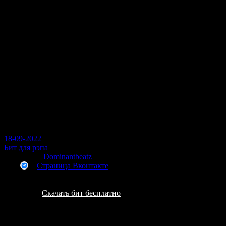
Перейти
меню
к
контенту
Dominantbeatz - Бит для рэпа 2 (90
bpm)
333
18-09-2022
Бит для рэпа
Битмейкер
Dominantbeatz
Страница Вконтакте
Скачать бит бесплатно