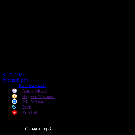
Перейти
меню
к
контенту
Катюха Flash - За своё
13
31-05-2022
Русский рэп
Артист
Катюха Flash
Apple Music
Яндекс Музыка
VK Музыка
Звук
YouTube
Скачать mp3