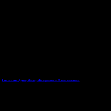
Тебе может понравиться
Состояние Души, Федор Фендриков – О чем мечтаем