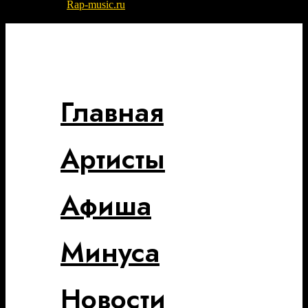
© 2022-2026
Rap-music.ru
| Сайт для ценителей русского рэпа
и хип-хоп музыки
Разработка сайта - DIKO STUDIO
Главная
Артисты
Афиша
Минуса
Новости