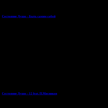
Состояние Души – Быть самим собой
Состояние Души – 12 feat. П.Мясников
Поделиться песней «Катюха Flash - За своё»