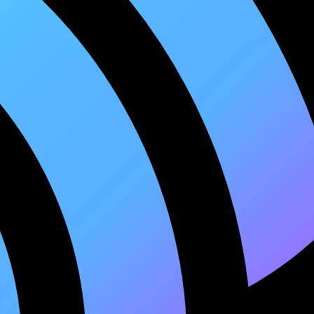
 2»
KR1T, Ай-Q, СЭЛ - Признаться пора
KR1T - Чувства на память
KR1T - На-на