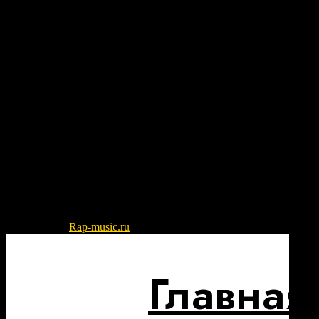
© 2022-2026
Rap-music.ru
| Сайт для ценителей русского рэпа и
Главная