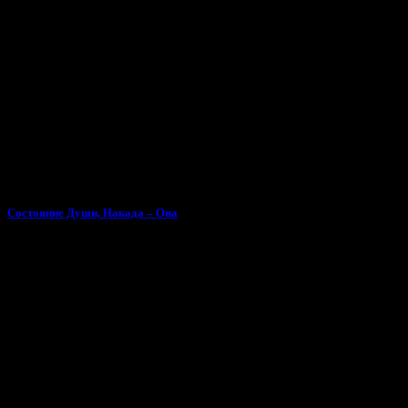
Состояние Души, Накада – Она
Поделиться песней «KR1T, Стриж - Кукловод ч. 2»