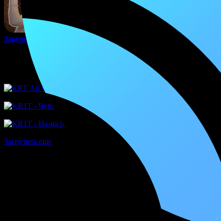
Зацени качёвую новинку!
Информация о песне «KR1T, Стриж - Кукловод ч.
информация отсутствует
Другие релизы исполнителя
Загрузить еще
Тебе может понравиться