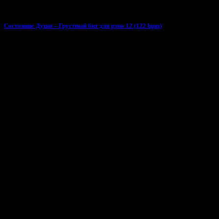
Состояние Души – Грустный бит для рэпа 12 (122 bpm)
Поделиться песней «Накада, Состояние Души, For More - Руки в небеса»