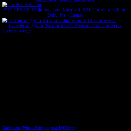
РЭП РЕХАБ, НЕфилософия, Кроткий, SBJ, Состояние Души,
Deku_Nz - Начало
Состояние Души, Виталий Ефремочкин - Спасение есть
Загрузить еще
Тебе может понравиться
Состояние Души – Бит для рэпа 4 (97 bpm)