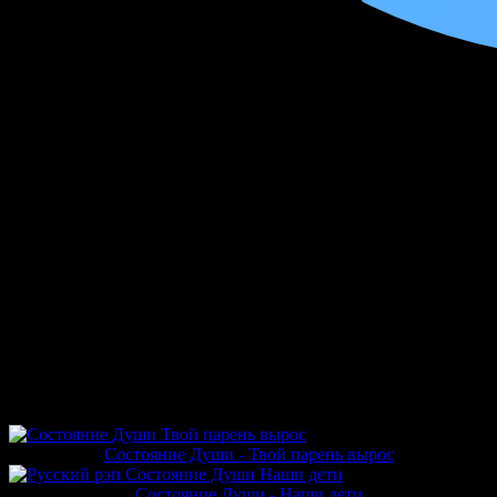
Оставь свой след, скажи мне да
Подними свои руки в небеса
Подними свою голову и крикни да
Все вместе руки в небеса
Подними свою голову и крикни да
Все вместе руки в небеса
Подними свою голову и крикни да
Все вместе руки в небеса
Оставь свой след, скажи мне да
Подними свои руки в небеса
Подними свою голову и крикни да
Все вместе руки в небеса
Оставь свой след, скажи мне да
Подними свои руки в небеса
Информация о песне «Накада, Состояние Души,
For More - Руки в небеса»
Эта песня посвящена любви к музыке, целеустремленности и
нелегком пути творческого человека. Этот трек без матов,
поэтому его смело можно давать слушать даже детям
Другие релизы исполнителя
Состояние Души - Твой парень вырос
Состояние Души - Наши дети