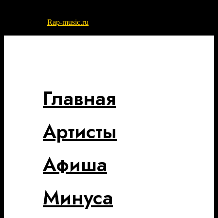
© 2022-2026
Rap-music.ru
| Сайт для ценителей русского рэпа
и хип-хоп музыки
Разработка сайта - DIKO STUDIO
Главная
Артисты
Афиша
Минуса