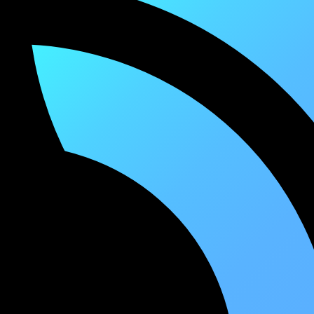
Все вместе руки в небеса
Оставь свой след, скажи мне да
Подними свои руки в небеса
Подними свою голову и крикни да
Все вместе руки в небеса
Оставь свой след, скажи мне да
Подними свои руки в небеса
Таким был, и этот пыл не остыл
Время сменило многое, поставив на весы
Но мы по прежнему строим эти мосты
Качаем города, пополняем плейлисты
Остынь, если устал от этой суеты
Поставь трек на повтор, где слова чисты
Проникни в суть, познай мои мысли
Выясни, пойми нужно выстоять
Финал близок, почерк уже знаком
Будь уверен, не зря поставили на кон
Тайком на комп, потом в поисках альбом
По лабиринтам в твой дом.
Подними свою голову и крикни да
Все вместе руки в небеса
Оставь свой след, скажи мне да
Подними свои руки в небеса
Подними свою голову и крикни да
Все вместе руки в небеса