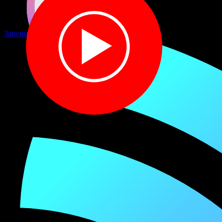
Скачать mp3
Зацени качёвую новинку!
Текст песни «Накада, Состояние
Души, For More - Руки в небеса»
Доступен каждому, как электричество
Вникай в строки, через прицел оптический
Проще вычислить, куда летит посыл
Под этот бит с басом, слова в массы
И если ты на связи, значит всё в кассу
Продукт правильный действий, теперь не гаснет
Каждый новый трек, превращаем в паспорт
Сцена, в руках майк и люди в мясо !
Они всегда в курсе, очередной экскурсии
Дело вкуса и только, не спорю
Но эти треки на повторе, в твоём айфоне
Обсуждения на форуме по полной форме
И если так, значит мы еще живы
Значит есть ещё силы, лететь, расправив крылья
Пройти путь от начала и до конца
Чтобы в финале не потерять лица
Подними свою голову и крикни да