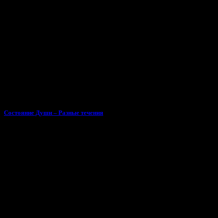
Состояние Души – Разные течения
Поделиться песней «OG GYM - БЕРЕГИ»