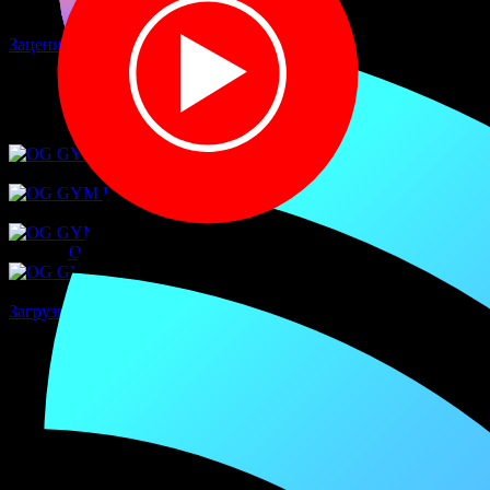
Зацени качёвую новинку!
Информация о песне «OG GYM - БЕРЕГИ»
информация отсутствует
Другие релизы исполнителя
OG GYM - ЕСЛИ БЫ
OG GYM - ДЮРАСЕЛЛ
OG GYM, Данил Красильников - ПОЛАРОИД
OG GYM - ГРОТ
Загрузить еще
Тебе может понравиться