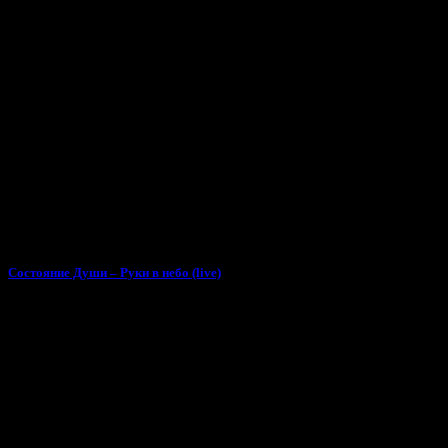
Состояние Души – Руки в небо (live)
Поделиться минусом «РУБИТ - Trap (трэп) бит для рэпа 16 (130 bpm)»