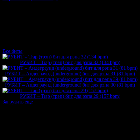
Информация о минусе «РУБИТ - Trap (трэп) бит
для рэпа 16 (130 bpm)»
Эмоциональный Trap (трэп) бит для рэпа без авторских прав.
Для ценителей инструментального хип-хопа. Скачайте
бесплатно и создавайте свою песню под этот минус.
Тональность D Maj. Скорость бита 130 ударов в минуту (bpm)
Другие минуса битмейкера
Все биты
РУБИТ – Trap (трэп) бит для рэпа 32 (134 bpm)
РУБИТ – Aндеграунд (underground) бит для рэпа 31 (81 bpm)
РУБИТ – Aндеграунд (underground) бит для рэпа 30 (81 bpm)
РУБИТ – Trap (трэп) бит для рэпа 29 (157 bpm)
Загрузить еще
Тебе может понравиться