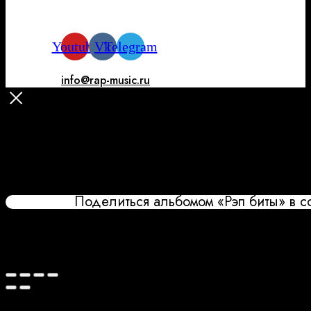
Youtube
Vk
Telegram
info@rap-music.ru
Поделиться альбомом «Рэп биты» в с