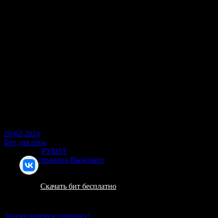
Перейти
меню
к
контенту
РУБИТ - Trap (трэп) бит для рэпа 16
(130 bpm)
258
20-02-2024
Бит для рэпа
Битмейкер
РУБИТ
Страница Вконтакте
Скачать бит бесплатно
Зацени качёвую новинку!