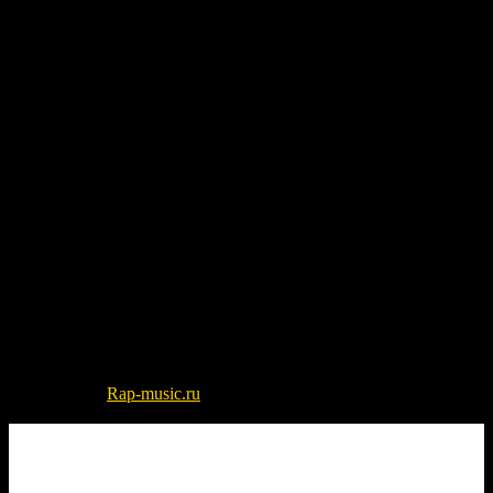
© 2022-2026
Rap-music.ru
| Сайт для ценителей русского рэпа
и хип-хоп музыки
Разработка сайта - DIKO STUDIO