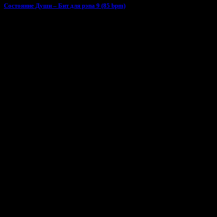
Состояние Души – Бит для рэпа 9 (85 bpm)
Поделиться песней «Накада - Ромчик на столе»