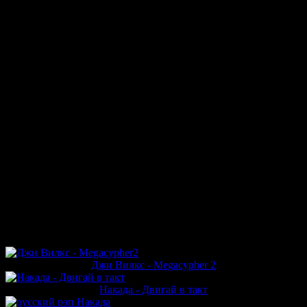
Вместе с нами расслабляйся
Пока ромчик на столе
Ромчик на столе, эй
Ромчик на столе, эй
Вместе с нами расслабляйся
Пока ромчик на столе
Если клуб трещит по швам
И у бара все в огне
Вместе с нами расслабляйся
Пока ромчик на столе
Ромчик на столе
Ромчик на столе
Вместе с нами расслабляйся
Пока ромчик на столе
Информация о песне «Накада - Ромчик на
столе»
Песня о горячих вечеринках в клубе с другом Ромчиком и
горячим ромчиком, от которого хочется плясать без остановки
Другие релизы исполнителя
Джи Вилкс - Megacypher 2
Накада - Двигай в такт